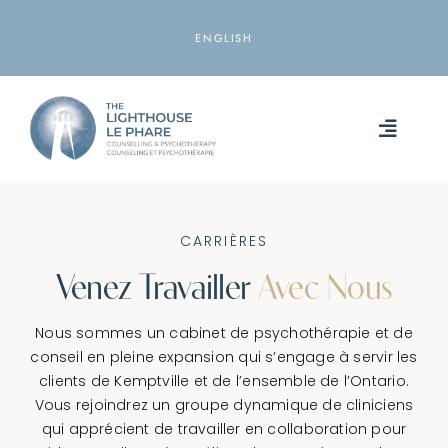
Skip
to
ENGLISH
content
Toggle
Naviga
ACCUEIL
CARRIÈRES
A PROPOS DE
Venez Travailler
Avec Nous
SERVICES
Nous sommes un cabinet de psychothérapie et de
conseil en pleine expansion qui s’engage à servir les
RESOURCES
clients de Kemptville et de l’ensemble de l’Ontario.
Vous rejoindrez un groupe dynamique de cliniciens
LOCATIONS
qui apprécient de travailler en collaboration pour